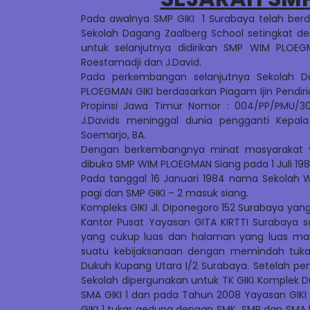
Pada awalnya SMP GIKI 1 Surabaya telah berd
Sekolah Dagang Zaalberg School setingkat de
untuk selanjutnya didirikan SMP WIM PLOEG
Roestamadji dan J.David.
Pada perkembangan selanjutnya Sekolah D
PLOEGMAN GIKI berdasarkan Piagam Ijin Pendiria
Propinsi Jawa Timur Nomor : 004/PP/PMU/301
J.Davids meninggal dunia pengganti Kepala
Soemarjo, BA.
Dengan berkembangnya minat masyarakat 
dibuka SMP WIM PLOEGMAN Siang pada 1 Juli 1980
Pada tanggal 16 Januari 1984 nama Sekolah 
pagi dan SMP GIKI – 2 masuk siang.
Kompleks GIKI Jl. Diponegoro 152 Surabaya yang
Kantor Pusat Yayasan GITA KIRTTI Surabaya
yang cukup luas dan halaman yang luas ma
suatu kebijaksanaan dengan memindah tukark
Dukuh Kupang Utara I/2 Surabaya. Setelah pe
Sekolah dipergunakan untuk TK GIKI Komplek D
SMA GIKI 1 dan pada Tahun 2008 Yayasan GIKI 
GIKI 1 tukar gedung dengan SMK, SMP dan SMA