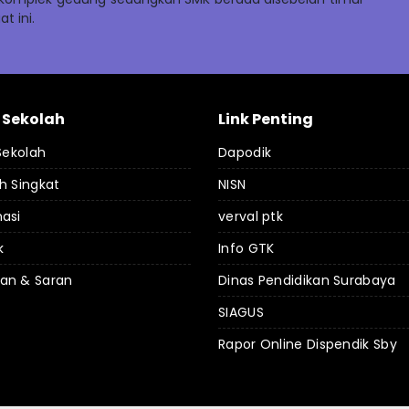
t ini.
l Sekolah
Link Penting
 Sekolah
Dapodik
h Singkat
NISN
asi
verval ptk
k
Info GTK
an & Saran
Dinas Pendidikan Surabaya
SIAGUS
Rapor Online Dispendik Sby