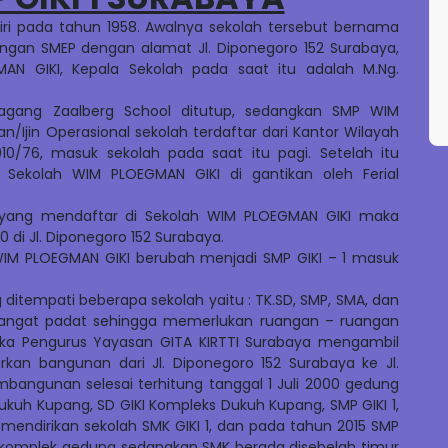
iri pada tahun 1958. Awalnya sekolah tersebut bernama
ngan SMEP dengan alamat Jl. Diponegoro 152 Surabaya,
MAN GIKI, Kepala Sekolah pada saat itu adalah M.Ng.
agang Zaalberg School ditutup, sedangkan SMP WIM
n/Ijin Operasional sekolah terdaftar dari Kantor Wilayah
0/76, masuk sekolah pada saat itu pagi. Setelah itu
 Sekolah WIM PLOEGMAN GIKI di gantikan oleh Ferial
yang mendaftar di Sekolah WIM PLOEGMAN GIKI maka
 di Jl. Diponegoro 152 Surabaya.
WIM PLOEGMAN GIKI berubah menjadi SMP GIKI – 1 masuk
 ditempati beberapa sekolah yaitu : TK.SD, SMP, SMA, dan
 sangat padat sehingga memerlukan ruangan – ruangan
ka Pengurus Yayasan GITA KIRTTI Surabaya mengambil
an bangunan dari Jl. Diponegoro 152 Surabaya ke Jl.
mbangunan selesai terhitung tanggal 1 Juli 2000 gedung
ukuh Kupang, SD GIKI Kompleks Dukuh Kupang, SMP GIKI 1,
mendirikan sekolah SMK GIKI 1, dan pada tahun 2015 SMP
 komplek gedung sedangkan SMK berada disebelah timur