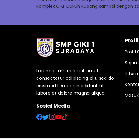
Komplek GIKI Dukuh Kupang sampai dengan saa
Profi
Profil
Sejara
Lorem ipsum dolor sit amet,
Inform
consectetur adipiscing elit, sed do
Konta
eiusmod tempor incididunt ut
labore et dolore magna aliqua.
Masuk
Sosial Media