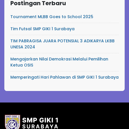
Postingan Terbaru
Tournament MLBB Goes to School 2025
Tim Futsal SMP GIKI 1 Surabaya
TIM PABRAGISA JUARA POTENSIAL 3 ADIKARYA LKBB
UNESA 2024
Mengajarkan Nilai Demokrasi Melalui Pemilihan
Ketua OSIS
Memperingati Hari Pahlawan di SMP GIKI 1 Surabaya